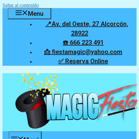
Saltar al contenido
Menu
📍Av. del Oeste, 27 Alcorcón,
28922
☎️ 666 223 491
📩 fiestamagic@yahoo.com
✅ Reserva Online