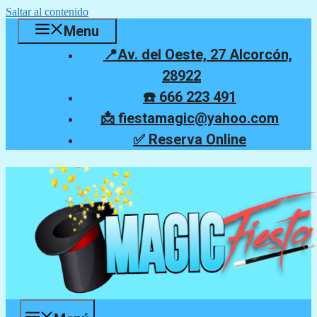
Saltar al contenido
Menu
📍Av. del Oeste, 27 Alcorcón,
28922
☎️ 666 223 491
📩 fiestamagic@yahoo.com
✅ Reserva Online