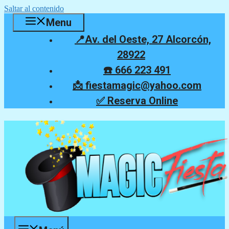
Saltar al contenido
Menu
📍Av. del Oeste, 27 Alcorcón,
28922
☎️ 666 223 491
📩 fiestamagic@yahoo.com
✅ Reserva Online