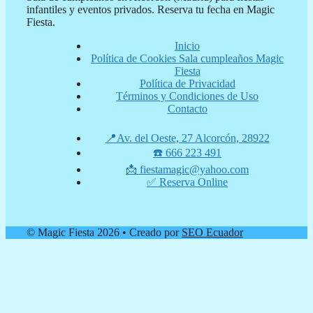
infantiles y eventos privados. Reserva tu fecha en Magic
Fiesta.
Inicio
Política de Cookies Sala cumpleaños Magic
Fiesta
Política de Privacidad
Términos y Condiciones de Uso
Contacto
📍Av. del Oeste, 27 Alcorcón, 28922
☎️ 666 223 491
📩 fiestamagic@yahoo.com
✅ Reserva Online
© Magic Fiesta 2026 • Creado por
SEO Ecuador