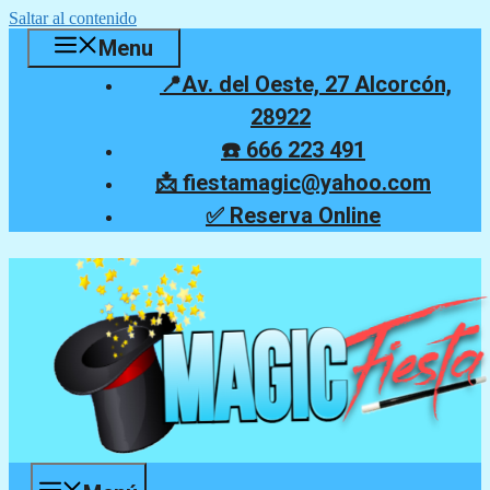
Saltar al contenido
Menu
📍Av. del Oeste, 27 Alcorcón,
28922
☎️ 666 223 491
📩 fiestamagic@yahoo.com
✅ Reserva Online